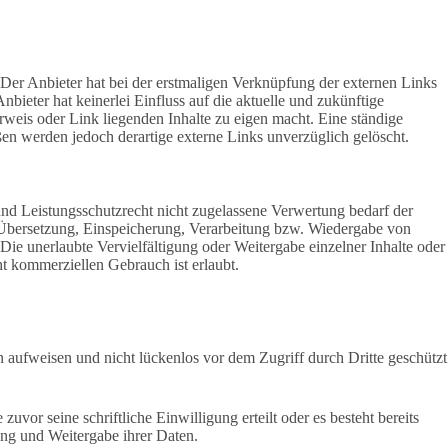
 Der Anbieter hat bei der erstmaligen Verknüpfung der externen Links
bieter hat keinerlei Einfluss auf die aktuelle und zukünftige
erweis oder Link liegenden Inhalte zu eigen macht. Eine ständige
en werden jedoch derartige externe Links unverzüglich gelöscht.
und Leistungsschutzrecht nicht zugelassene Verwertung bedarf der
g, Übersetzung, Einspeicherung, Verarbeitung bzw. Wiedergabe von
Die unerlaubte Vervielfältigung oder Weitergabe einzelner Inhalte oder
ht kommerziellen Gebrauch ist erlaubt.
n aufweisen und nicht lückenlos vor dem Zugriff durch Dritte geschützt
or seine schriftliche Einwilligung erteilt oder es besteht bereits
ng und Weitergabe ihrer Daten.