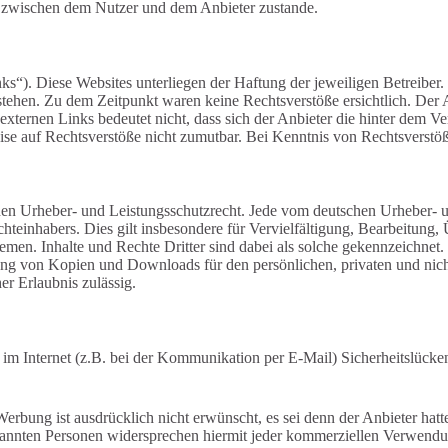
s zwischen dem Nutzer und dem Anbieter zustande.
ks“). Diese Websites unterliegen der Haftung der jeweiligen Betreiber.
tehen. Zu dem Zeitpunkt waren keine Rechtsverstöße ersichtlich. Der An
externen Links bedeutet nicht, dass sich der Anbieter die hinter dem V
ise auf Rechtsverstöße nicht zumutbar. Bei Kenntnis von Rechtsverstöß
schen Urheber- und Leistungsschutzrecht. Jede vom deutschen Urheber- 
chteinhabers. Dies gilt insbesondere für Vervielfältigung, Bearbeitun
en. Inhalte und Rechte Dritter sind dabei als solche gekennzeichnet. 
tellung von Kopien und Downloads für den persönlichen, privaten und nic
er Erlaubnis zulässig.
 im Internet (z.B. bei der Kommunikation per E-Mail) Sicherheitslücke
g ist ausdrücklich nicht erwünscht, es sei denn der Anbieter hatte zuv
enannten Personen widersprechen hiermit jeder kommerziellen Verwendu