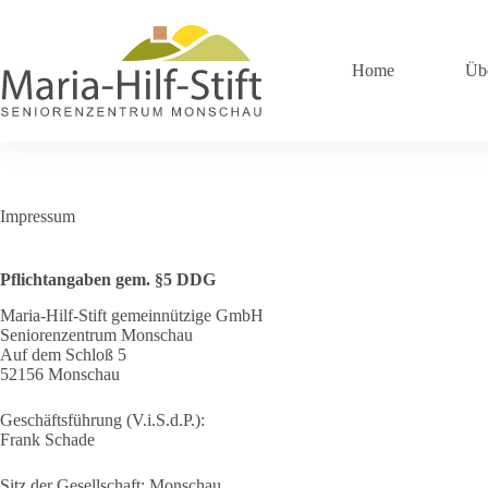
Zum
Inhalt
springen
Home
Üb
Impressum
Pflichtangaben gem.
§5 DDG
Maria-Hilf-Stift gemeinnützige GmbH
Seniorenzentrum Monschau
Auf dem Schloß 5
52156 Monschau
Geschäftsführung (V.i.S.d.P.):
Frank Schade
Sitz der Gesellschaft: Monschau